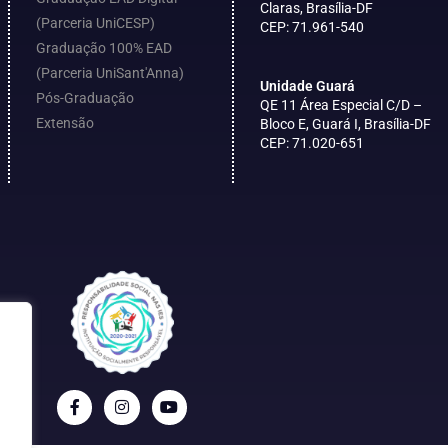
Claras, Brasília-DF
(Parceria UniCESP)
CEP: 71.961-540
Graduação 100% EAD
(Parceria UniSant'Anna)
Unidade Guará
Pós-Graduação
QE 11 Área Especial C/D –
Extensão
Bloco E, Guará I, Brasília-DF
CEP: 71.020-651