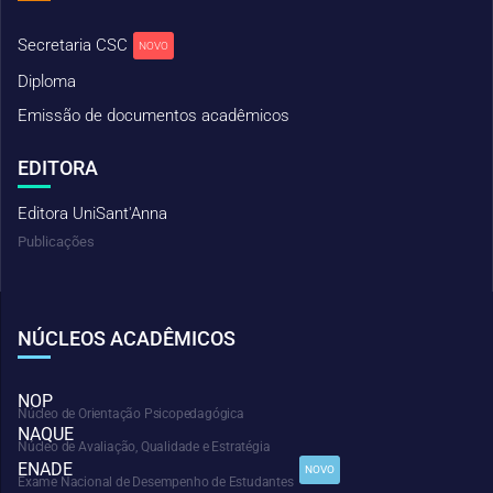
Secretaria CSC
NOVO
Diploma
Emissão de documentos acadêmicos
EDITORA
Editora UniSant'Anna
Publicações
NÚCLEOS ACADÊMICOS
NOP
Núcleo de Orientação Psicopedagógica
NAQUE
Núcleo de Avaliação, Qualidade e Estratégia
ENADE
NOVO
Exame Nacional de Desempenho de Estudantes