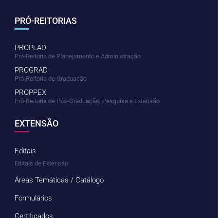
PRÓ-REITORIAS
PROPLAD
Pró-Reitoria de Planejamento e Administração
PROGRAD
Pró-Reitoria de Graduação
PROPPEX
Pró-Reitoria de Pós-Graduação, Pesquisa e Extensão
EXTENSÃO
Editais
Editais de Extensão
Áreas Temáticas / Catálogo
Formulários
Certificados