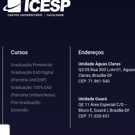
Cursos
Endereços
Unidade Águas Claras
Graduação Presencial
QS 05 Rua 300 Lote 01, Águas
Graduação EAD Digital
Claras, Brasília-DF
(Parceria UniCESP)
CEP: 71.961-540
Graduação 100% EAD
(Parceria UniSant'Anna)
Unidade Guará
Pós-Graduação
QE 11 Área Especial C/D –
Extensão
Bloco E, Guará I, Brasília-DF
CEP: 71.020-651