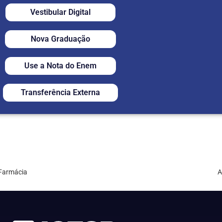
Vestibular Digital
Nova Graduação
Use a Nota do Enem
Transferência Externa
Farmácia
A