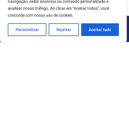
navegação, exibir anúncios ou conteúdo personalizado e
analisar nosso tráfego. Ao clicar em “Aceitar todos”, você
concorda com nosso uso de cookies.
Personalizar
Rejeitar
Aceitar tudo
CONSULTE AQUI O CADASTRO DA INSTITUIÇÃO NO
SISTEMA E-MEC