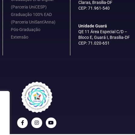
Claras, Brasília-DF
(Parceria UniCESP)
CEP: 71.961-540
Graduação 100% EAD
(Parceria UniSant'Anna)
Unidade Guará
Pós-Graduação
QE 11 Área Especial C/D –
Extensão
Bloco E, Guará I, Brasília-DF
CEP: 71.020-651