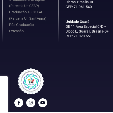
Claras, Brasília-DF
(Parceria UniCESP)
CEP: 71.961-540
Graduação 100% EAD
(Parceria UniSant'Anna)
Unidade Guará
Pós-Graduação
QE 11 Área Especial C/D –
Extensão
Bloco E, Guará I, Brasília-DF
CEP: 71.020-651