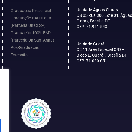
Unidade Águas Claras
Graduação Presencial
QS 05 Rua 300 Lote 01, Águas
Graduação EAD Digital
Claras, Brasília-DF
(Parceria UniCESP)
CEP: 71.961-540
Graduação 100% EAD
(Parceria UniSant'Anna)
Unidade Guará
Pós-Graduação
QE 11 Área Especial C/D –
Extensão
Bloco E, Guará I, Brasília-DF
CEP: 71.020-651