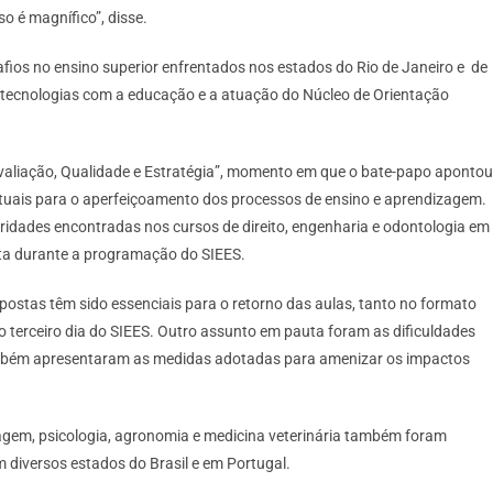
o é magnífico”, disse.
ios no ensino superior enfrentados nos estados do Rio de Janeiro e de
s tecnologias com a educação e a atuação do Núcleo de Orientação
valiação, Qualidade e Estratégia”, momento em que o bate-papo apontou
uais para o aperfeiçoamento dos processos de ensino e aprendizagem.
aridades encontradas nos cursos de direito, engenharia e odontologia em
ta durante a programação do SIEES.
opostas têm sido essenciais para o retorno das aulas, tanto no formato
o terceiro dia do SIEES. Outro assunto em pauta foram as dificuldades
também apresentaram as medidas adotadas para amenizar os impactos
agem, psicologia, agronomia e medicina veterinária também foram
 diversos estados do Brasil e em Portugal.