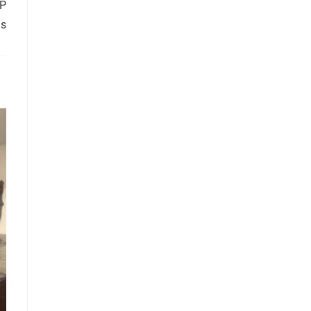
SP
as