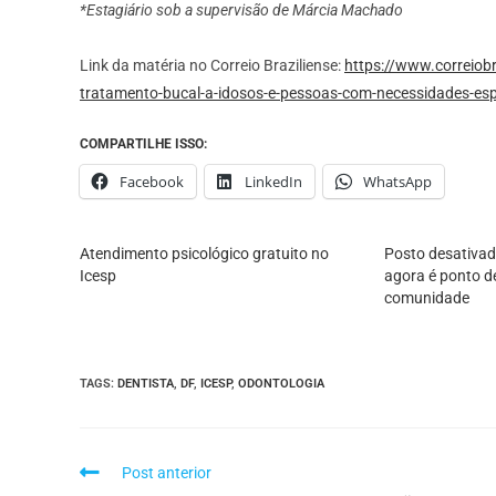
*Estagiário sob a supervisão de Márcia Machado
Link da matéria no Correio Braziliense:
https://www.correiob
tratamento-bucal-a-idosos-e-pessoas-com-necessidades-esp
COMPARTILHE ISSO:
Facebook
LinkedIn
WhatsApp
Atendimento psicológico gratuito no
Posto desativado
Icesp
agora é ponto d
comunidade
TAGS
:
DENTISTA
,
DF
,
ICESP
,
ODONTOLOGIA
Post anterior