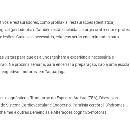
os e restauradores, como profilaxia, restaurações (dentística),
ival (periodontia). Também estão incluídas cirurgia oral menor e prótes
 de lesões. Caso seja necessário, crianças serão encaminhadas para
rsas visitas para que os alunos tenham a experiência necessária e
irão. Na próxima semana, para encerrar a preparação, irão à uma escola
o-cognitivas-motoras, em Taguatinga.
es diagnósticos: Transtorno do Espectro Autista (TEA), Discrasias
o Sistema Cardiovascular e Endócrino, Paralisia cerebral, Síndromes
 Alzheimer e outras Demências e Alterações cognitivo-motoras.