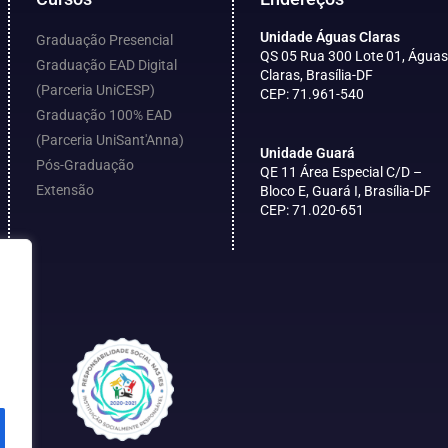
Unidade Águas Claras
Graduação Presencial
QS 05 Rua 300 Lote 01, Águas
Graduação EAD Digital
Claras, Brasília-DF
(Parceria UniCESP)
CEP: 71.961-540
Graduação 100% EAD
(Parceria UniSant'Anna)
Unidade Guará
Pós-Graduação
QE 11 Área Especial C/D –
Extensão
Bloco E, Guará I, Brasília-DF
CEP: 71.020-651