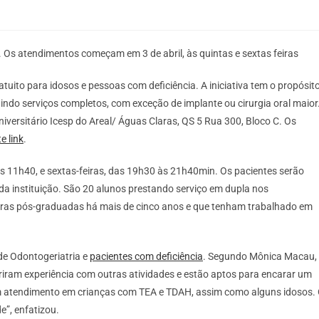
. Os atendimentos começam em 3 de abril, às quintas e sextas feiras
atuito para idosos e pessoas com deficiência. A iniciativa tem o propósit
luindo serviços completos, com exceção de implante ou cirurgia oral maior
iversitário Icesp do Areal/ Águas Claras, QS 5 Rua 300, Bloco C. Os
e link
.
 às 11h40, e sextas-feiras, das 19h30 às 21h40min. Os pacientes serão
da instituição. São 20 alunos prestando serviço em dupla nos
oras pós-graduadas há mais de cinco anos e que tenham trabalhado em
a de Odontogeriatria e
pacientes com deficiência
. Segundo Mônica Macau,
uiriram experiência com outras atividades e estão aptos para encarar um
eram atendimento em crianças com TEA e TDAH, assim como alguns idosos.
e”, enfatizou.